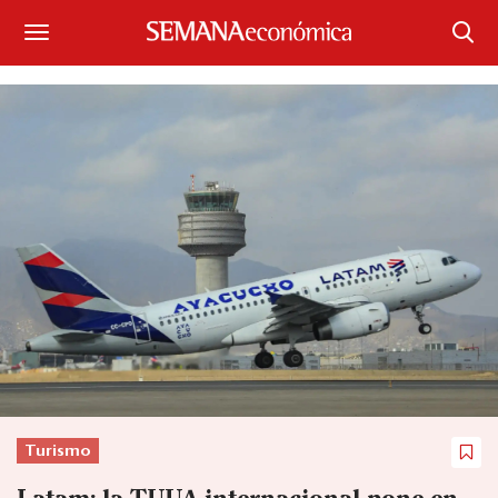
Suscríbase
Iniciar sesión
Portada
¿Qué está pasando?
Sectores y Empresas
Management
Economía y Finanzas
Legal y Política
Turismo