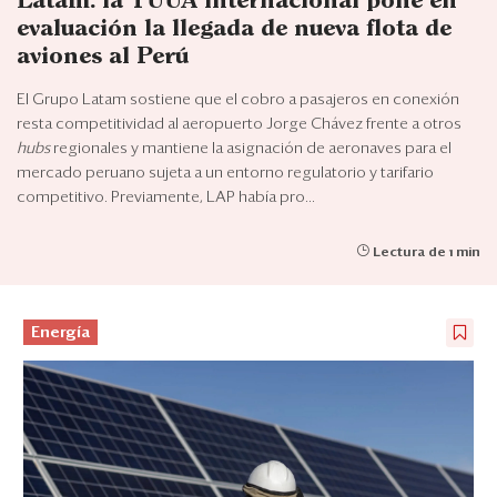
Latam: la TUUA internacional pone en
Eventos
evaluación la llegada de nueva flota de
Blogs
aviones al Perú
El Grupo Latam sostiene que el cobro a pasajeros en conexión
Ranking CEO
resta competitividad al aeropuerto Jorge Chávez frente a otros
hubs
regionales y mantiene la asignación de aeronaves para el
Edición Impresa
mercado peruano sujeta a un entorno regulatorio y tarifario
competitivo. Previamente, LAP había pro...
Lectura de 1 min
Energía