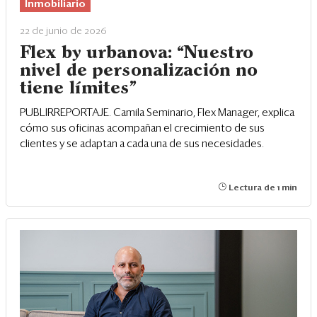
Eventos
Inmobiliario
22 de junio de 2026
Blogs
Flex by urbanova:
“
Nuestro
Ranking CEO
nivel de personalización no
tiene límites
”
Edición Impresa
PUBLIRREPORTAJE. Camila Seminario, Flex Manager, explica
cómo sus oficinas acompañan el crecimiento de sus
clientes y se adaptan a cada una de sus necesidades.
Lectura de 1 min