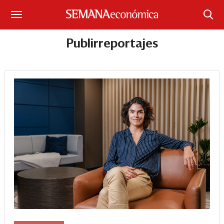
Suscríbase
Publirreportajes
Iniciar sesión
Portada
¿Qué está pasando?
Sectores y Empresas
Management
Economía y Finanzas
Legal y Política