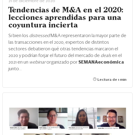
Eventos
21 de diciembre de 2020
Tendencias de M&A en el 2020:
Blogs
lecciones aprendidas para una
coyuntura incierta
Ranking CEO
Si bien los
distressed
M&A representaron la mayor parte de
Edición Impresa
las transacciones en el 2020, expertos de distintos
sectores debatieron qué otras tendencias marcaron el
2020 y podrían forjar el futuro del mercado de
deals
en el
2021 en un
webinar
organizado por
SEMANAeconómica
junto...
Lectura de 1 min