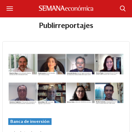
Suscríbase
Publirreportajes
Iniciar sesión
Portada
¿Qué está pasando?
Sectores y Empresas
Management
Economía y Finanzas
Legal y Política
Banca de inversión