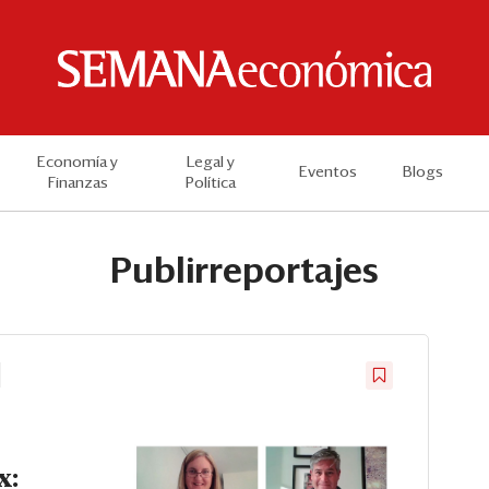
Economía y
Legal y
Eventos
Blogs
Finanzas
Política
Publirreportajes
x: