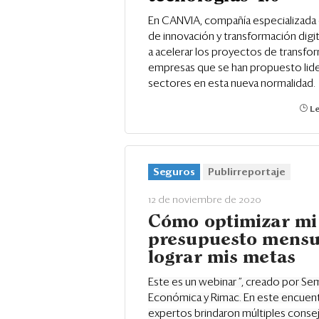
En CANVIA, compañía especializada 
de innovación y transformación digi
a acelerar los proyectos de transfo
empresas que se han propuesto lide
sectores en esta nueva normalidad.
Le
Seguros
Publirreportaje
12 de noviembre de 2020
Cómo optimizar mi
presupuesto mensu
lograr mis metas
Este es un webinar ”, creado por Se
Económica y Rimac. En este encuentr
expertos brindaron múltiples conse