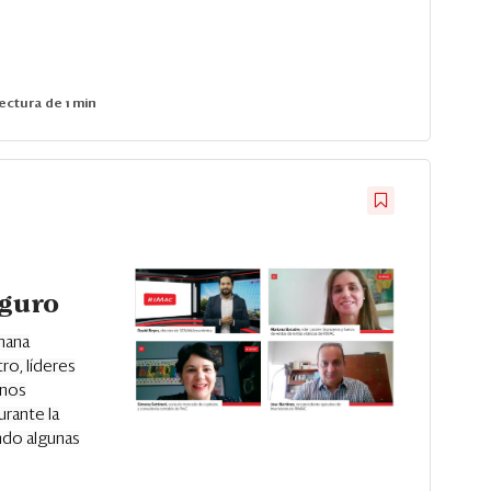
ectura de 1 min
eguro
mana
ro, líderes
 nos
rante la
ndo algunas