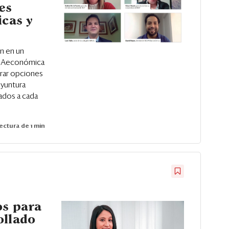
es
icas y
n en un
ANAeconómica
trar opciones
oyuntura
iados a cada
ectura de 1 min
os para
ollado