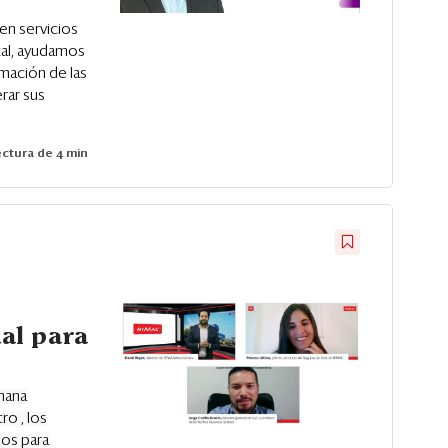
en servicios
tal, ayudamos
rmación de las
rar sus
ctura de 4 min
al para
mana
o , los
jos para