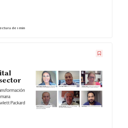
ectura de 1 min
ital
sector
Transformación
Semana
wlett Packard