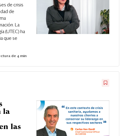
es de crisis
sidad de
rma
mación. La
gía (UTEC) ha
ria que se
ctura de 4 min
s
 la
en las