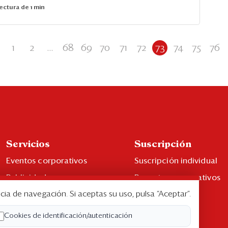
ectura de 1 min
1
2
...
68
69
70
71
72
73
74
75
76
Servicios
Suscripción
Eventos corporativos
Suscripción individual
Publicidad
Paquetes corporativos
cia de navegación. Si aceptas su uso, pulsa “Aceptar”.
Contáctenos
Edición Impresa
Libro de reclamaciones
Cookies de identificación/autenticación