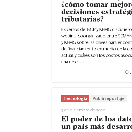
¿cómo tomar mejor
decisiones estratég
tributarias?
Expertos del BCP y KPMG discutiero
webinar coorganizado entre SEM
y KPMG sobre las claves para encon
de financiamiento en medio de la c
actual, y cuáles son los costos asoc
una de ellas.
L
Tecnología
Publirreportaje
3 de diciembre de 2020
El poder de los dat
un país más desarr