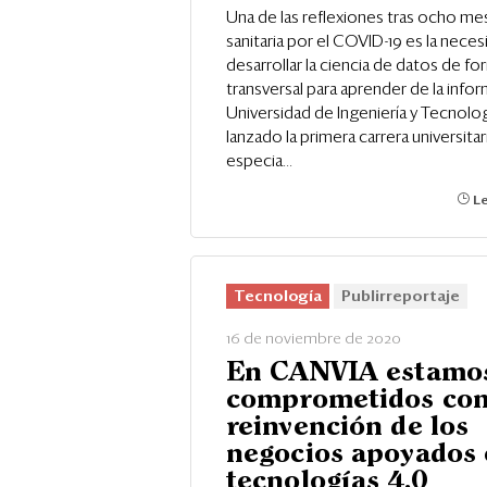
Una de las reflexiones tras ocho mes
sanitaria por el COVID-19 es la nece
desarrollar la ciencia de datos de fo
transversal para aprender de la infor
Universidad de Ingeniería y Tecnolo
lanzado la primera carrera universita
especia...
Le
Tecnología
Publirreportaje
16 de noviembre de 2020
En CANVIA estamo
comprometidos con
reinvención de los
negocios apoyados 
tecnologías 4.0