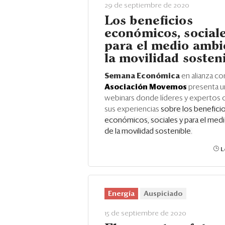
29 de septiembre de 2020
Los beneficios
económicos, sociale
para el medio ambi
la movilidad sosten
Semana Económica
en alianza c
Asociación Movemos
presenta u
webinars donde líderes y expertos
sus experiencias
sobre los benefici
económicos, sociales y para el med
de la movilidad sostenible.
L
Energía
Auspiciado
15 de septiembre de 2020