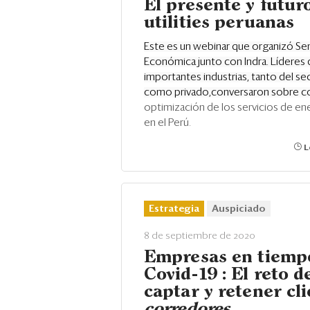
El presente y futuro
utilities peruanas
Este es un webinar que organizó S
Económica junto con Indra. Líderes
importantes industrias, tanto del se
como privado,conversaron sobre c
optimización de los servicios de ene
en el Perú.
L
Estrategia
Auspiciado
8 de septiembre de 2020
Empresas en tiemp
Covid-19 : El reto d
captar y retener cli
corredores