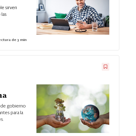
le sirven
 las
ctura de 3 min
ha
y de gobierno
ntes para la
s.