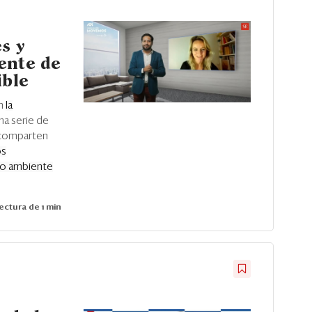
s y
ente de
ible
on
la
na serie de
 comparten
os
io ambiente
ectura de 1 min