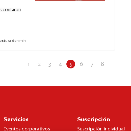
es contaron
ectura de 1 min
1
2
3
4
5
6
7
8
Servicios
Suscripción
Eventos corporativos
Suscripción individual