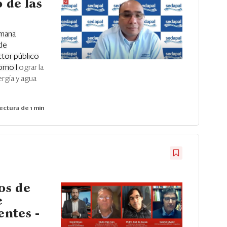
 de las
emana
 de
ctor público
omo l
ograr la
rgía y agua
ectura de 1 min
os de
e
entes -