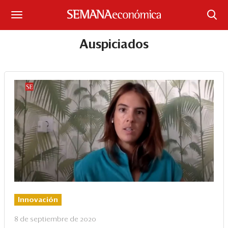
Suscríbase
Auspiciados
Iniciar sesión
Portada
¿Qué está pasando?
Sectores y Empresas
Management
Economía y Finanzas
Innovación
Legal y Política
8 de septiembre de 2020