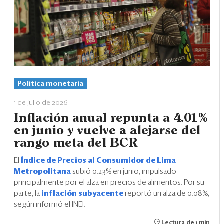
Política monetaria
1 de julio de 2026
Inflación anual repunta a 4.01%
en junio y vuelve a alejarse del
rango meta del BCR
El
Índice de Precios al Consumidor de Lima
Metropolitana
subió 0.23% en junio, impulsado
principalmente por el alza en precios de alimentos. Por su
parte, la
inflación subyacente
reportó un alza de 0.08%,
según informó el INEI.
Lectura de 1 min