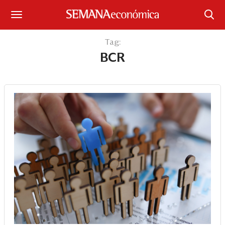
Suscríbase
Tag:
BCR
Iniciar sesión
Portada
¿Qué está pasando?
Sectores y Empresas
Management
Economía y Finanzas
Legal y Política