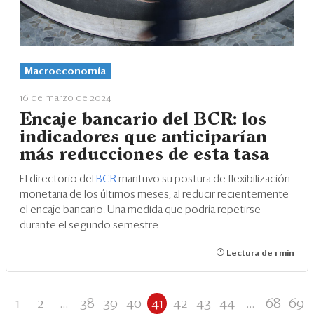
Macroeconomía
16 de marzo de 2024
Encaje bancario del BCR: los
indicadores que anticiparían
más reducciones de esta tasa
El directorio del
BCR
mantuvo su postura de flexibilización
monetaria de los últimos meses, al reducir recientemente
el encaje bancario. Una medida que podría repetirse
durante el segundo semestre.
Lectura de 1 min
1
2
...
38
39
40
41
42
43
44
...
68
69