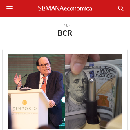
Suscríbase
Tag:
BCR
Iniciar sesión
Portada
¿Qué está pasando?
Sectores y Empresas
Management
Economía y Finanzas
Legal y Política