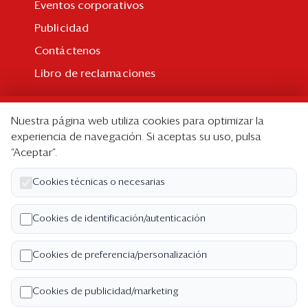
Eventos corporativos
Publicidad
Contáctenos
Libro de reclamaciones
Suscripción
Nuestra página web utiliza cookies para optimizar la
Suscripción individual
experiencia de navegación. Si aceptas su uso, pulsa
“Aceptar”.
Paquetes corporativos
Edición Impresa
Cookies técnicas o necesarias
Nosotros
Cookies de identificación/autenticación
Quiénes somos
Cookies de preferencia/personalización
Código de ética
Términos y Condiciones
Cookies de publicidad/marketing
Política de Privacidad