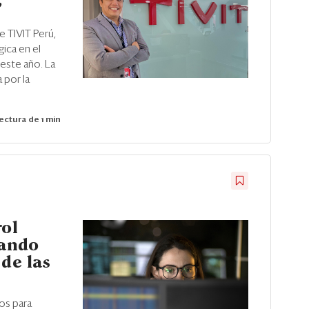
”
e TIVIT Perú,
ica en el
este año. La
 por la
ectura de 1 min
rol
gando
 de las
os para