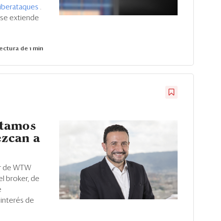
iberataques
.
 se extiende
ectura de 1 min
ctamos
ezcan a
er de WTW
el broker, de
e
 interés de