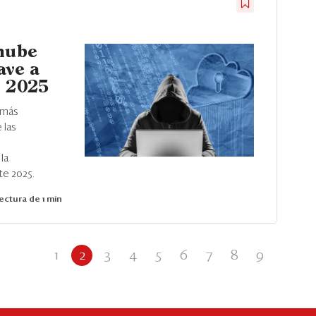
 nube
ave a
l 2025
 más
 las
la
e 2025.
ectura de 1 min
1
2
3
4
5
6
7
8
9