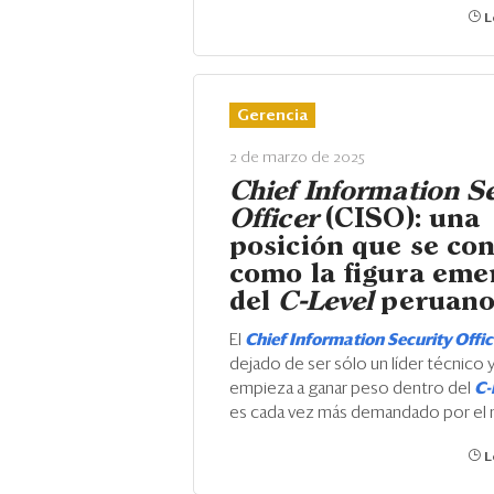
L
Gerencia
2 de marzo de 2025
Chief Information Se
Officer
(CISO): una
posición que se con
como la figura eme
del
C-Level
peruan
El
Chief Information Security Offi
dejado de ser sólo un líder técnico y
empieza a ganar peso dentro del
C-
es cada vez más demandado por el
L