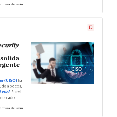
ectura de 1 min
curity
solida
rgente
o
cer
(CISO)
ha
, de a pocos,
Level
. Su rol
 mercado.
ectura de 1 min