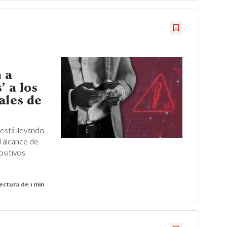
 a
’ a los
ales de
está llevando
l alcance de
ositivos
ectura de 1 min