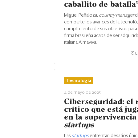
caballito de batalla
Miguel Peñaloza,
country manager
d
comparte los avances de la tecnológ
cumplimiento de sus objetivos para 
firma brasileña acaba de ser adquirida
italiana Almaviva.
L
Tecnología
4 de mayo de 2025
Ciberseguridad: el 
crítico que está ju
en la supervivencia
startups
Las
startups
enfrentan desafíos únic