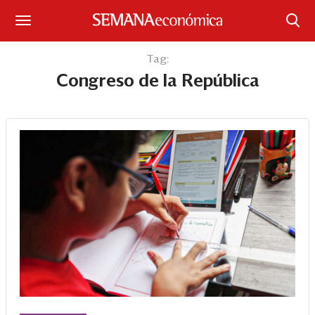
Suscríbase
Tag:
Congreso de la República
Iniciar sesión
Portada
¿Qué está pasando?
Sectores y Empresas
Management
Economía y Finanzas
Legal y Política