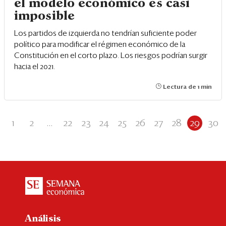
el modelo económico es casi
imposible
Los partidos de izquierda no tendrían suficiente poder
político para modificar el régimen económico de la
Constitución en el corto plazo. Los riesgos podrían surgir
hacia el 2021.
Lectura de 1 min
1
2
...
22
23
24
25
26
27
28
29
30
Análisis