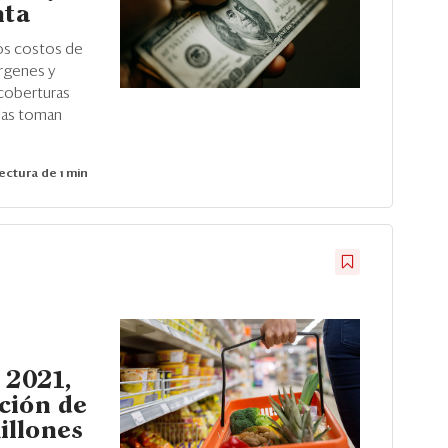
nta
los costos de
rgenes y
 coberturas
cias toman
ectura de 1 min
 2021,
ción de
illones