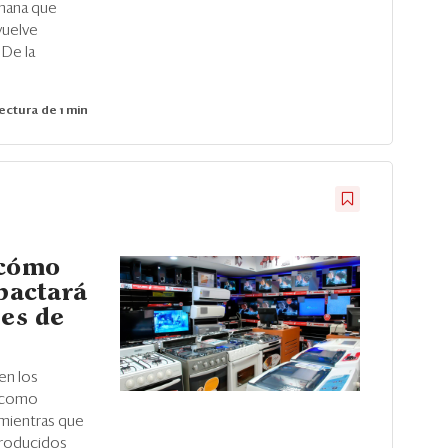
umana que
vuelve
 De la
ectura de 1 min
¿cómo
mpactará
nes de
en los
 como
mientras que
producidos