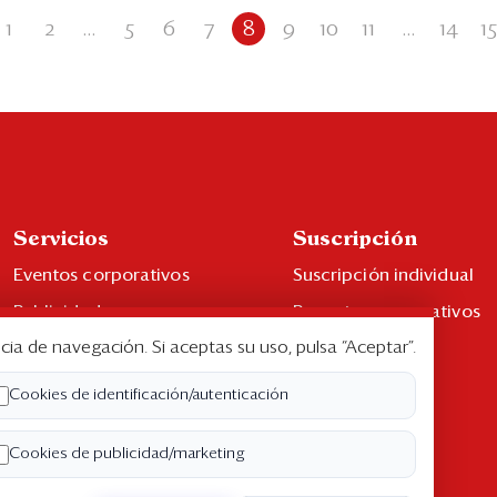
1
2
...
5
6
7
8
9
10
11
...
14
15
Servicios
Suscripción
Eventos corporativos
Suscripción individual
Publicidad
Paquetes corporativos
cia de navegación. Si aceptas su uso, pulsa “Aceptar”.
Contáctenos
Edición Impresa
Libro de reclamaciones
Cookies de identificación/autenticación
Cookies de publicidad/marketing