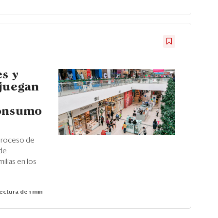
s y
 juegan
consumo
 proceso de
 de
ilias en los
ectura de 1 min