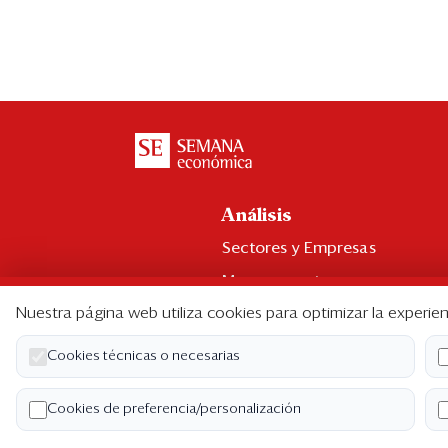
Análisis
Sectores y Empresas
Management
Nuestra página web utiliza cookies para optimizar la experien
Economía y Finanzas
Legal y Política
Cookies técnicas o necesarias
Ranking CEO
Cookies de preferencia/personalización
Blogs