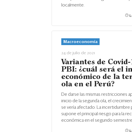
localmente.
L
Macroeconomía
24 de julio de 2021
Variantes de Covid-
PBI: ¿cuál será el 
económico de la te
ola en el Perú?
De darse las mismas restricciones ap
inicio de la segunda ola, el crecimie
se vería afectado. La incertidumbre p
supone el principal riesgo para la r
económica en el segundo semestre
L