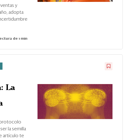
 ventas y
año, adopta
incertidumbre
ectura de 1 min
s
: La
a
l protocolo
er la semilla
e artículo te