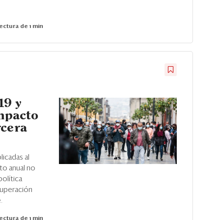
ectura de 1 min
19 y
impacto
rcera
licadas al
nto anual no
olítica
ecuperación
.
ectura de 1 min