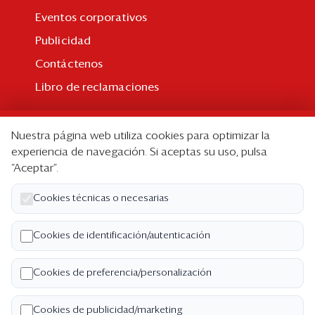
Eventos corporativos
Publicidad
Contáctenos
Libro de reclamaciones
Suscripción
Nuestra página web utiliza cookies para optimizar la
Suscripción individual
experiencia de navegación. Si aceptas su uso, pulsa
“Aceptar”.
Paquetes corporativos
Edición Impresa
Cookies técnicas o necesarias
Nosotros
Cookies de identificación/autenticación
Quiénes somos
Cookies de preferencia/personalización
Código de ética
Términos y Condiciones
Cookies de publicidad/marketing