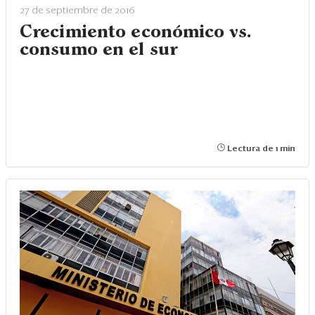
Eventos
27 de septiembre de 2016
Crecimiento económico vs.
Blogs
consumo en el sur
Ranking CEO
Edición Impresa
Lectura de 1 min