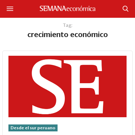
Suscríbase
Tag:
crecimiento económico
Iniciar sesión
Portada
¿Qué está pasando?
Sectores y Empresas
Management
Economía y Finanzas
Legal y Política
Desde el sur peruano