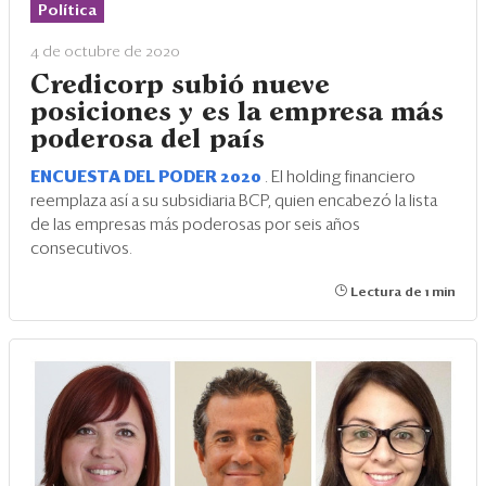
Eventos
Política
Blogs
4 de octubre de 2020
Credicorp subió nueve
Ranking CEO
posiciones y es la empresa más
poderosa del país
Edición Impresa
ENCUESTA DEL PODER 2020
.
El holding financiero
reemplaza así a su subsidiaria BCP, quien encabezó la lista
de las empresas más poderosas por seis años
consecutivos.
Lectura de 1 min