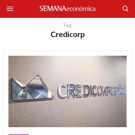
Suscríbase
Tag:
Credicorp
Iniciar sesión
Portada
¿Qué está pasando?
Sectores y Empresas
Management
Economía y Finanzas
Legal y Política