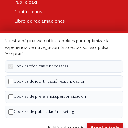
Publicidad
Contáctenos
Libro de reclamaciones
Suscripción
Nuestra página web utiliza cookies para optimizar la
Suscripción individual
experiencia de navegación. Si aceptas su uso, pulsa
“Aceptar”.
Paquetes corporativos
Edición Impresa
Cookies técnicas o necesarias
Nosotros
Cookies de identificación/autenticación
Quiénes somos
Cookies de preferencia/personalización
Código de ética
Términos y Condiciones
Cookies de publicidad/marketing
Política de Privacidad
Política de Cookies
Aceptar todo