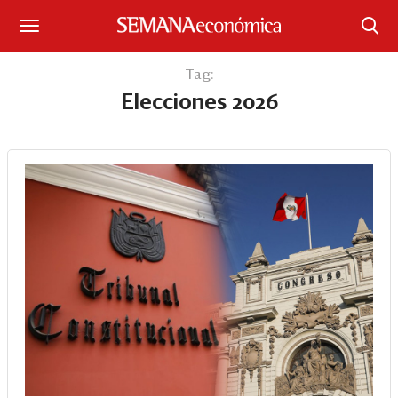
Suscríbase
Tag:
Elecciones 2026
Iniciar sesión
Portada
¿Qué está pasando?
Sectores y Empresas
Management
Economía y Finanzas
Legal y Política