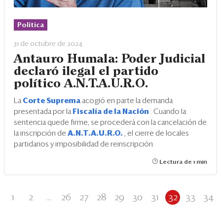
Política
31 de octubre de 2024
Antauro Humala: Poder Judicial
declaró ilegal el partido
político A.N.T.A.U.R.O.
La
Corte Suprema
acogió en parte la demanda
presentada por la
Fiscalía de la Nación
. Cuando la
sentencia quede firme, se procederá con la cancelación de
la inscripción de
A.N.T.A.U.R.O.
, el cierre de locales
partidarios y imposibilidad de reinscripción.
Lectura de 1 min
1
2
...
26
27
28
29
30
31
32
33
34