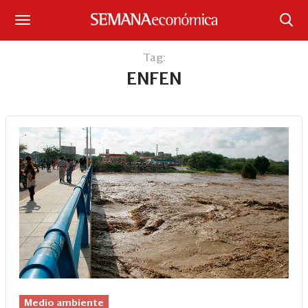
Suscríbase
Tag:
ENFEN
Iniciar sesión
Portada
¿Qué está pasando?
Sectores y Empresas
Management
Economía y Finanzas
Legal y Política
Medio ambiente