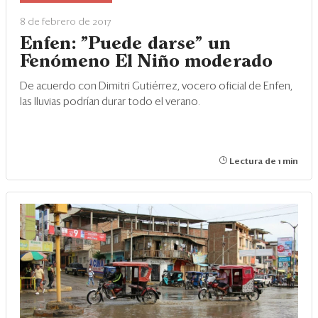
Eventos
8 de febrero de 2017
Blogs
Enfen: "Puede darse" un
Fenómeno El Niño moderado
Ranking CEO
De acuerdo con Dimitri Gutiérrez, vocero oficial de Enfen,
Edición Impresa
las lluvias podrían durar todo el verano.
Lectura de 1 min