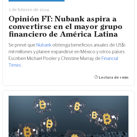
Eventos
7 de febrero de 2024
Blogs
Opinión FT: Nubank aspira a
convertirse en el mayor grupo
Ranking CEO
financiero de América Latina
Edición Impresa
Se prevé que
Nubank
obtenga beneficios anuales de US$1
mil millones y planee expandirse en México y otros países.
Escriben Michael Pooler y Christine Murray, de
Financial
Times
.
Lectura de 1 min