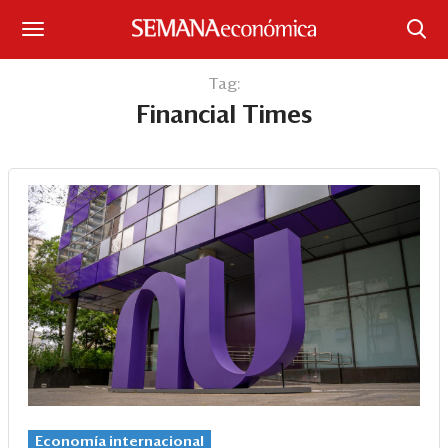
Suscríbase
Tag:
Financial Times
Iniciar sesión
Portada
¿Qué está pasando?
Sectores y Empresas
Management
Economía y Finanzas
Legal y Política
Economía internacional