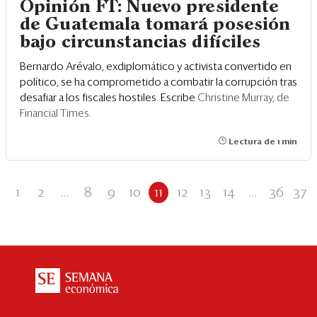
Opinión FT: Nuevo presidente
de Guatemala tomará posesión
bajo circunstancias difíciles
Bernardo Arévalo, exdiplomático y activista convertido en
político, se ha comprometido a combatir la corrupción tras
desafiar a los fiscales hostiles. Escribe
Christine Murray, de
Financial Times.
Lectura de 1 min
1
2
...
8
9
10
11
12
13
14
...
36
37