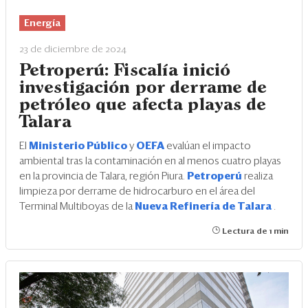
Eventos
Energía
Blogs
23 de diciembre de 2024
Ranking CEO
Petroperú: Fiscalía inició
investigación por derrame de
Edición Impresa
petróleo que afecta playas de
Talara
El
Ministerio Público
y
OEFA
evalúan el impacto
ambiental tras la contaminación en al menos cuatro playas
en la provincia de Talara, región Piura.
Petroperú
realiza
limpieza por derrame de hidrocarburo en el área del
Terminal Multiboyas de la
Nueva Refinería de Talara
.
Lectura de 1 min