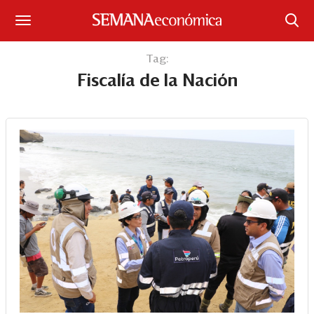
Suscríbase
Tag:
Fiscalía de la Nación
Iniciar sesión
Portada
¿Qué está pasando?
Sectores y Empresas
Management
Economía y Finanzas
Legal y Política