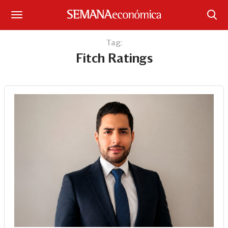
Suscríbase
Tag:
Fitch Ratings
Iniciar sesión
Portada
¿Qué está pasando?
Sectores y Empresas
Management
Economía y Finanzas
Legal y Política