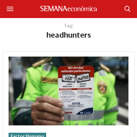
Suscríbase
Tag:
headhunters
Iniciar sesión
Portada
¿Qué está pasando?
Sectores y Empresas
Management
Economía y Finanzas
Legal y Política
Factor Humano