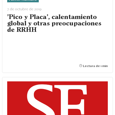
Eventos
7 de octubre de 2019
Blogs
'Pico y Placa', calentamiento
global y otras preocupaciones
Ranking CEO
de RRHH
Edición Impresa
Lectura de 1 min