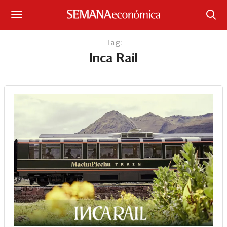
Suscríbase
Tag:
Inca Rail
Iniciar sesión
Portada
¿Qué está pasando?
Sectores y Empresas
Management
Economía y Finanzas
Legal y Política