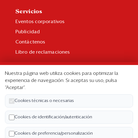
Servicios
Eventos corporativos
Publicidad
Contáctenos
Libro de reclamaciones
Suscripción
Nuestra página web utiliza cookies para optimizar la
Suscripción individual
experiencia de navegación. Si aceptas su uso, pulsa
“Aceptar”.
Paquetes corporativos
Edición Impresa
Cookies técnicas o necesarias
Nosotros
Cookies de identificación/autenticación
Quiénes somos
Cookies de preferencia/personalización
Código de ética