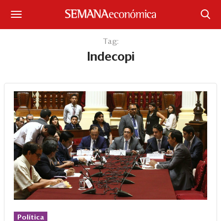
Suscríbase
Tag:
Indecopi
Iniciar sesión
Portada
¿Qué está pasando?
Sectores y Empresas
Management
Economía y Finanzas
Legal y Política
Política