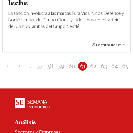
leche
La sanción involucra a las marcas Pura Vida, Niños Defense y
Bonlé Familiar, del Grupo Gloria, y a Ideal Amanecer y Reina
del Campo, ambas del Grupo Nestlé.
Lectura de 1 min
1
2
...
57
58
59
60
61
62
63
64
65
Análisis
Sectores y Empresas