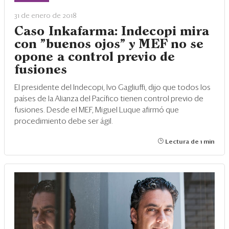
Eventos
31 de enero de 2018
Blogs
Caso Inkafarma: Indecopi mira
con "buenos ojos" y MEF no se
Ranking CEO
opone a control previo de
fusiones
Edición Impresa
El presidente del Indecopi, Ivo Gagliuffi, dijo que todos los
países de la Alianza del Pacífico tienen control previo de
fusiones. Desde el MEF, Miguel Luque afirmó que
procedimiento debe ser ágil.
Lectura de 1 min