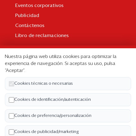
Eventos corporativos
Publicidad
Contáctenos
Libro de reclamaciones
Suscripción
Nuestra página web utiliza cookies para optimizar la
Suscripción individual
experiencia de navegación. Si aceptas su uso, pulsa
“Aceptar”.
Paquetes corporativos
Edición Impresa
Cookies técnicas o necesarias
Nosotros
Cookies de identificación/autenticación
Quiénes somos
Cookies de preferencia/personalización
Código de ética
Términos y Condiciones
Cookies de publicidad/marketing