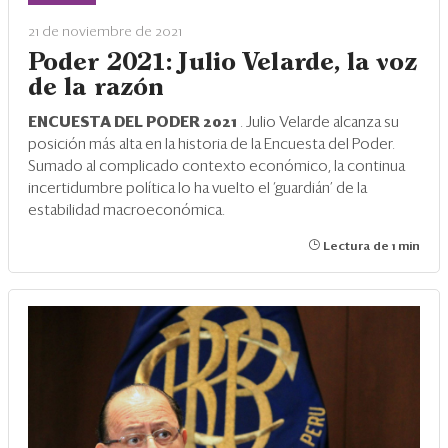
Eventos
21 de noviembre de 2021
Blogs
Poder 2021: Julio Velarde, la voz
de la razón
Ranking CEO
ENCUESTA DEL PODER 2021
. Julio Velarde alcanza su
Edición Impresa
posición más alta en la historia de la Encuesta del Poder.
Sumado al complicado contexto económico, la continua
incertidumbre política lo ha vuelto el ‘guardián’ de la
estabilidad macroeconómica.
Lectura de 1 min