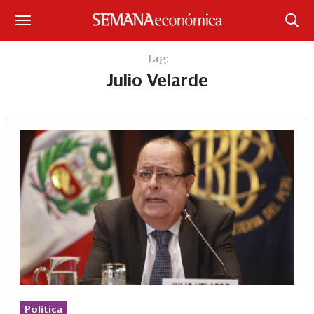
Suscríbase
Tag:
Julio Velarde
Iniciar sesión
Portada
¿Qué está pasando?
Sectores y Empresas
Management
Economía y Finanzas
Legal y Política
Política