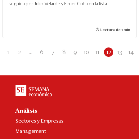
seguida por Julio Velarde y Elmer Cuba en la lista.
Lectura de 1 min
1
2
...
6
7
8
9
10
11
12
13
14
Análisis
Sectores y Empresas
Management