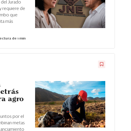
 del Jurado
y requiere de
rumbo que
ita más
ectura de 1 min
a
etrás
ra agro
Juntos por el
ombinan metas
inanciamiento