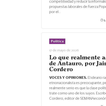
competitividad y reducir la informali
propuestas laborales de Fuerza Popu
por el...
L
Política
17 de mayo de 2026
Lo que realmente a
de Antauro, por Ja
Cordero
VOCES Y OPINIONES.
El ideario ra
etnonacionalista es preocupante, p
realmente serio es que la clase polít
trate como uno de los suyos. Escrib
Cordero, editor de SEMANAeconó