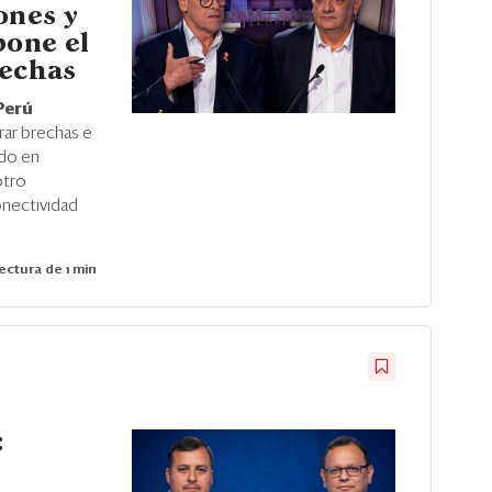
ones y
pone el
rechas
Perú
ar brechas e
ado en
otro
onectividad
ectura de 1 min
: