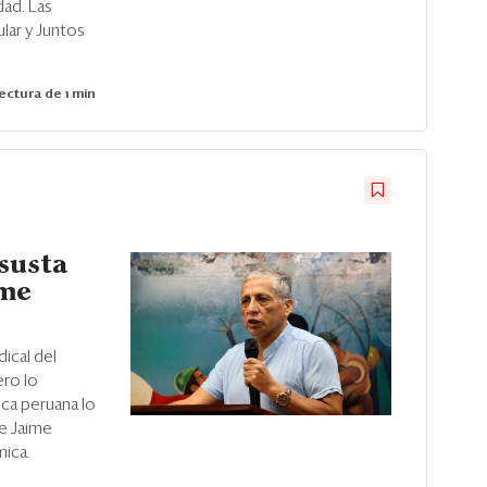
dad. Las
lar y Juntos
ectura de 1 min
susta
ime
dical del
ero lo
ica peruana lo
e Jaime
mica.