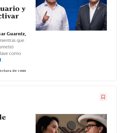
uario y
tivar
ar Guarniz,
 mientras que
rometió
 clave como
I
.
ectura de 1 min
de