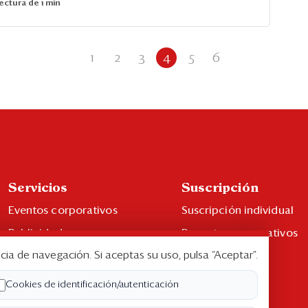
ectura de 1 min
1
2
3
4
5
6
Servicios
Suscripción
Eventos corporativos
Suscripción individual
Publicidad
Paquetes corporativos
cia de navegación. Si aceptas su uso, pulsa “Aceptar”.
Contáctenos
Edición Impresa
Libro de reclamaciones
Cookies de identificación/autenticación