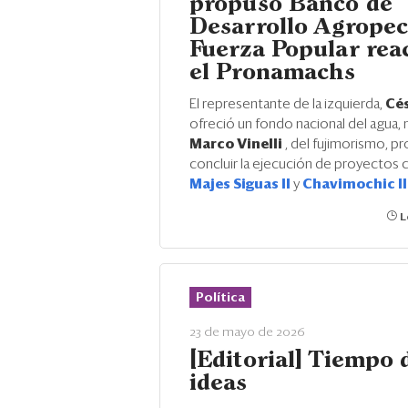
propuso Banco de
Desarrollo Agropec
Fuerza Popular reac
el Pronamachs
El representante de la izquierda,
Cés
ofreció un fondo nacional del agua,
Marco Vinelli
, del fujimorismo, p
concluir la ejecución de proyectos
Majes Siguas II
y
Chavimochic II
L
Política
23 de mayo de 2026
[Editorial] Tiempo 
ideas