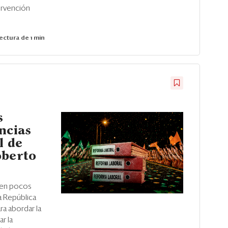
ervención
ectura de 1 min
s
ncias
l de
oberto
 en pocos
la República
ra abordar la
r la