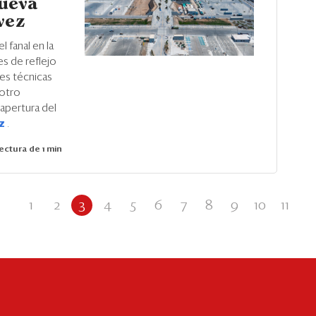
nueva
vez
l fanal en la
es de reflejo
es técnicas
 otro
 apertura del
ez
.
ectura de 1 min
1
2
3
4
5
6
7
8
9
10
11