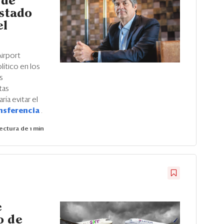
 de
Estado
el
irport
lítico en los
s
tas
ría evitar el
nsferencia
.
ectura de 1 min
e
o de