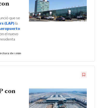
con
nunció que se
rs (LAP)
la
Aeropuerto
con el nuevo
presidenta
ectura de 1 min
P con