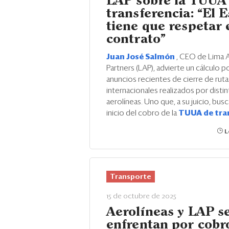
LAP sobre la TUUA
transferencia: “El 
tiene que respetar 
contrato”
Juan José Salmón
, CEO de Lima A
Partners (LAP), advierte un cálculo po
anuncios recientes de cierre de ruta
internacionales realizados por distin
aerolíneas. Uno que, a su juicio, busca
inicio del cobro de la
TUUA de tra
L
Transporte
15 de octubre de 2025
Aerolíneas y LAP s
enfrentan por cobr