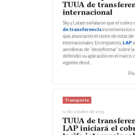
TUUA de transfere
internacional
Sky y Latam señalaron que el cobro 
de transferencia
incrementa los 
que anunciaron el cierre de rutas de
internacionales. En respuesta,
LAP
a
aerolíneas de “desinformar” sobre la t
defendió su aplicación en el marco 
vigente desd...
L
Transporte
12 de octubre de 2025
TUUA de transferen
LAP iniciará el cob