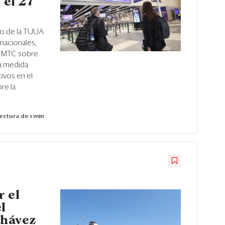
 el 27
ro de la TUUA
rnacionales,
l MTC sobre
La medida
ivos en el
re la
ectura de 1 min
r el
l
Chávez