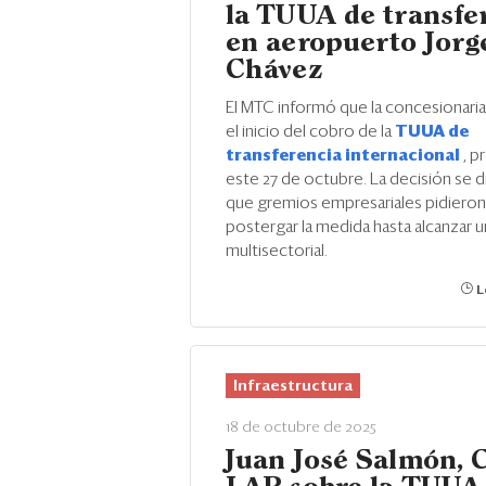
la TUUA de transfe
en aeropuerto Jorg
Chávez
El MTC informó que la concesionari
el inicio del cobro de la
TUUA de
transferencia internacional
, p
este 27 de octubre. La decisión se 
que gremios empresariales pidieron
postergar la medida hasta alcanzar
multisectorial.
L
Infraestructura
18 de octubre de 2025
Juan José Salmón, 