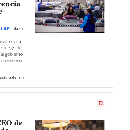
rencia
e
a
LAP
aplazó
revisto para
dio luego de
 al gobierno
 un consenso
ectura de 1 min
CEO de