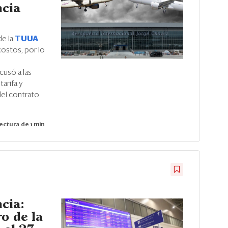
ncia
de la
TUUA
costos, por lo
cusó a las
arifa y
del contrato
ectura de 1 min
cia:
ro de la