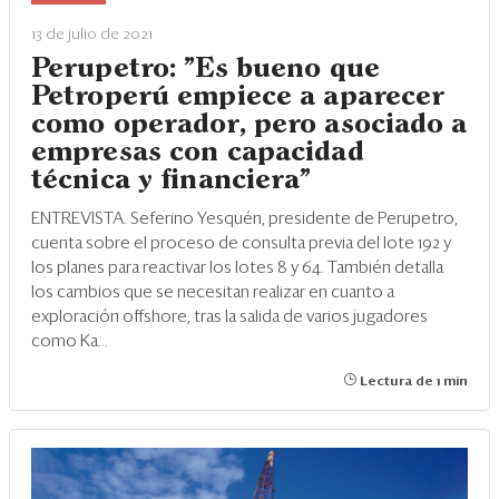
Eventos
13 de julio de 2021
Blogs
Perupetro: "Es bueno que
Petroperú empiece a aparecer
Ranking CEO
como operador, pero asociado a
empresas con capacidad
Edición Impresa
técnica y financiera"
ENTREVISTA. Seferino Yesquén, presidente de Perupetro,
cuenta sobre el proceso de consulta previa del lote 192 y
los planes para reactivar los lotes 8 y 64. También detalla
los cambios que se necesitan realizar en cuanto a
exploración offshore, tras la salida de varios jugadores
como Ka...
Lectura de 1 min