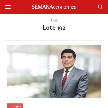
Suscríbase
Tag:
Lote 192
Iniciar sesión
Portada
¿Qué está pasando?
Sectores y Empresas
Management
Economía y Finanzas
Legal y Política
Energía