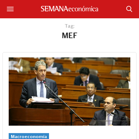
Suscríbase
Tag:
MEF
Iniciar sesión
Portada
¿Qué está pasando?
Sectores y Empresas
Management
Economía y Finanzas
Legal y Política
Macroeconomía