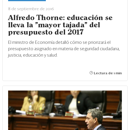
Eventos
8 de septiembre de 2016
Blogs
Alfredo Thorne: educación se
lleva la "mayor tajada" del
Ranking CEO
presupuesto del 2017
Edición Impresa
El ministro de Economía detalló cómo se priorizará el
presupuesto asignado en materia de seguridad ciudadana,
justicia, educación y salud.
Lectura de 1 min