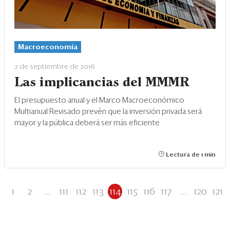
Macroeconomía
2 de septiembre de 2016
Las implicancias del MMMR
El presupuesto anual y el Marco Macroeconómico
Multianual Revisado prevén que la inversión privada será
mayor y la pública deberá ser más eficiente
Lectura de 1 min
1
2
...
111
112
113
114
115
116
117
...
120
121