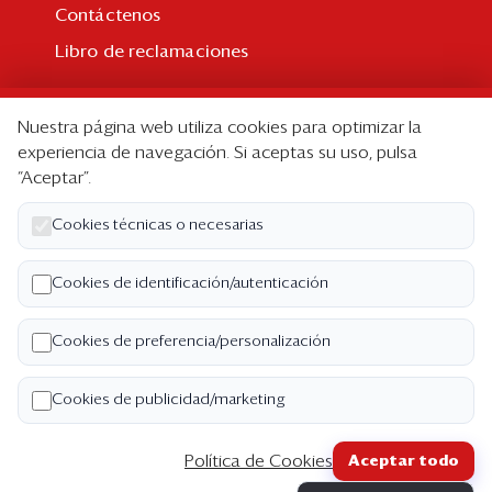
Contáctenos
Libro de reclamaciones
Suscripción
Nuestra página web utiliza cookies para optimizar la
Suscripción individual
experiencia de navegación. Si aceptas su uso, pulsa
“Aceptar”.
Paquetes corporativos
Edición Impresa
Cookies técnicas o necesarias
Nosotros
Cookies de identificación/autenticación
Quiénes somos
Cookies de preferencia/personalización
Código de ética
Términos y Condiciones
Cookies de publicidad/marketing
Política de Privacidad
Política de Cookies
Aceptar todo
Copyright ©2026 Semana Económica. Todos los