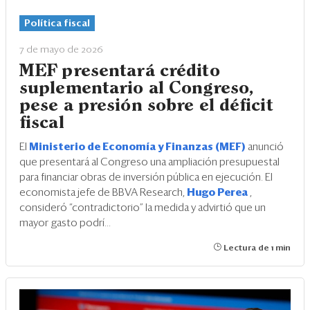
Eventos
Política fiscal
Blogs
7 de mayo de 2026
Ranking CEO
MEF presentará crédito
suplementario al Congreso,
Edición Impresa
pese a presión sobre el déficit
fiscal
El
Ministerio de Economía y Finanzas (MEF)
anunció
que presentará al Congreso una ampliación presupuestal
para financiar obras de inversión pública en ejecución. El
economista jefe de BBVA Research,
Hugo Perea
,
consideró “contradictorio” la medida y advirtió que un
mayor gasto podrí...
Lectura de 1 min