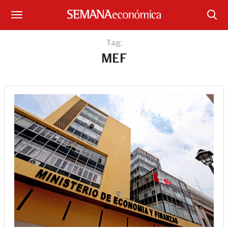
Suscríbase
Tag:
MEF
Iniciar sesión
Portada
¿Qué está pasando?
Sectores y Empresas
Management
Economía y Finanzas
Legal y Política