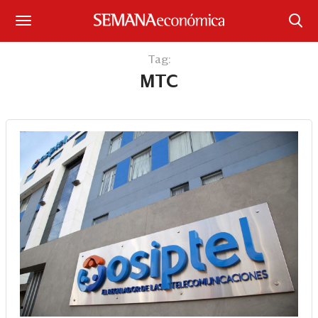
Suscríbase
Tag:
MTC
Iniciar sesión
Portada
¿Qué está pasando?
Sectores y Empresas
Management
Economía y Finanzas
Legal y Política