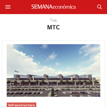
Suscríbase
Tag:
MTC
Iniciar sesión
Portada
¿Qué está pasando?
Sectores y Empresas
Management
Economía y Finanzas
Legal y Política
Infraestructura