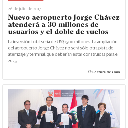
Eventos
26 de julio de 2017
Blogs
Nuevo aeropuerto Jorge Chávez
atenderá a 30 millones de
Ranking CEO
usuarios y el doble de vuelos
Edición Impresa
La inversión total sería de US$1,500 millones. La ampliación
del aeropuerto Jorge Chávez no será sólo otra pista de
aterrizaje y terminal, que deberían estar construidas para el
2023.
Lectura de 1 min