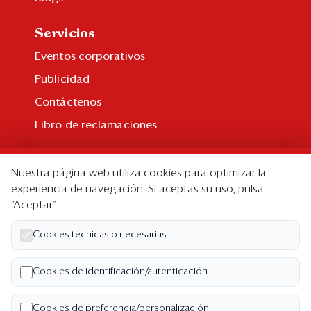
Servicios
Eventos corporativos
Publicidad
Contáctenos
Libro de reclamaciones
Suscripción
Nuestra página web utiliza cookies para optimizar la
Suscripción individual
experiencia de navegación. Si aceptas su uso, pulsa
“Aceptar”.
Paquetes corporativos
Edición Impresa
Cookies técnicas o necesarias
Nosotros
Cookies de identificación/autenticación
Quiénes somos
Cookies de preferencia/personalización
Código de ética