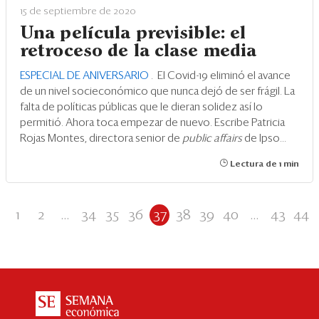
15 de septiembre de 2020
Una película previsible: el
retroceso de la clase media
ESPECIAL DE ANIVERSARIO
.
El Covid-19 eliminó el avance
de un nivel socieconómico que nunca dejó de ser frágil. La
falta de políticas públicas que le dieran solidez así lo
permitió. Ahora toca empezar de nuevo. Escribe Patricia
Rojas Montes, directora senior de
public affairs
de Ipso...
Lectura de 1 min
1
2
...
34
35
36
37
38
39
40
...
43
44