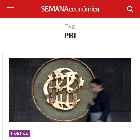
Suscríbase
Tag:
PBI
Iniciar sesión
Portada
¿Qué está pasando?
Sectores y Empresas
Management
Economía y Finanzas
Legal y Política
Política