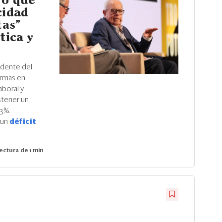
ró que
cidad
tas”
tica y
idente del
ormas en
aboral y
stener un
3%.
 un
déficit
ectura de 1 min