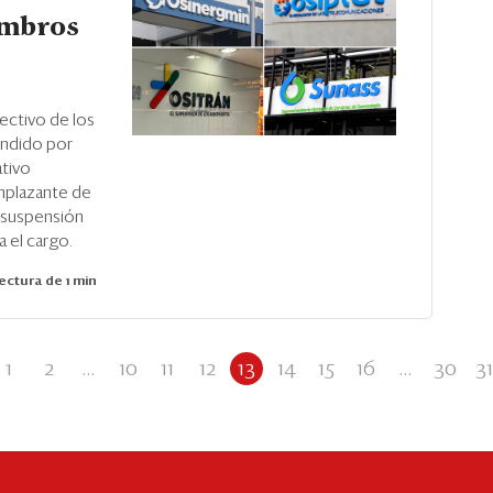
embros
ectivo de los
endido por
tivo
emplazante de
a suspensión
a el cargo.
ectura de 1 min
1
2
...
10
11
12
13
14
15
16
...
30
31