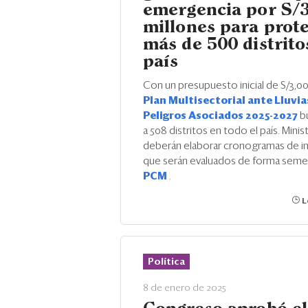
emergencia por S/
millones para prot
más de 500 distrito
país
Con un presupuesto inicial de S/3,00
Plan Multisectorial ante Lluvia
Peligros Asociados 2025-2027
b
a 508 distritos en todo el país. Minis
deberán elaborar cronogramas de in
que serán evaluados de forma semest
PCM
.
L
Política
8 de enero de 2025