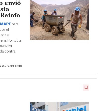
o envió
sta
 Reinfo
 MAPE
para
por el
ada al
nem. Por otra
drianzén
ada contra
ectura de 1 min