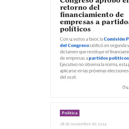
Congreso aprobó el
retorno del
financiamiento de
empresas a partido
políticos
Con 14 votos a favor, la
Comisión 
del Congreso
ratificó en segunda 
dictamen que restituye el financiam
de empresas a
partidos político
Ejecutivo no observa la norma, esta 
aplicarse en las próximas eleccione
del 2026.
L
Política
28 de noviembre de 2024