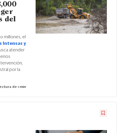
3,000
eger
s del
0 millones, el
s Intensas y
usca atender
terios
tervención,
ral por la
ectura de 1 min