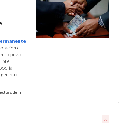
s
Permanente
votación el
iento privado
s
. Si el
podría
s generales
ectura de 1 min