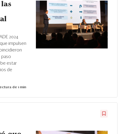
las
al
CADE 2024
 que impulsen
oincidieron
n paso
ebe estar
ios de
ectura de 1 min