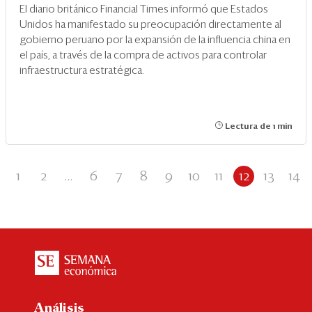
El diario británico Financial Times informó que Estados
Unidos ha manifestado su preocupación directamente al
gobierno peruano por la expansión de la influencia china en
el país, a través de la compra de activos para controlar
infraestructura estratégica.
Lectura de 1 min
1
2
...
6
7
8
9
10
11
12
13
14
Análisis