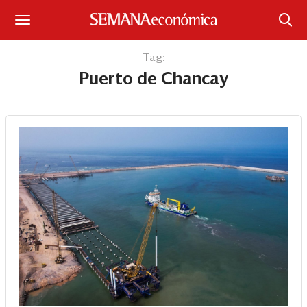
Suscríbase
Tag:
Puerto de Chancay
Iniciar sesión
Portada
¿Qué está pasando?
Sectores y Empresas
Management
Economía y Finanzas
Legal y Política