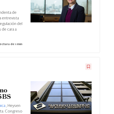
endenta de
a entrevista
regulación del
s de cara a
ectura de 1 min
omo
 SBS
ica
, Heysen
ta. Congreso