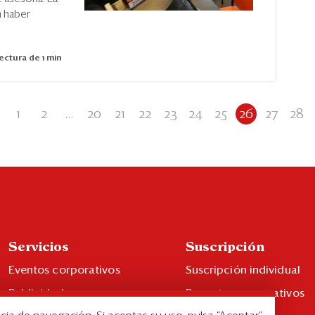
n haber
ectura de 1 min
1
2
...
20
21
22
23
24
25
26
27
28
Servicios
Suscripción
Eventos corporativos
Suscripción individual
Publicidad
Paquetes corporativos