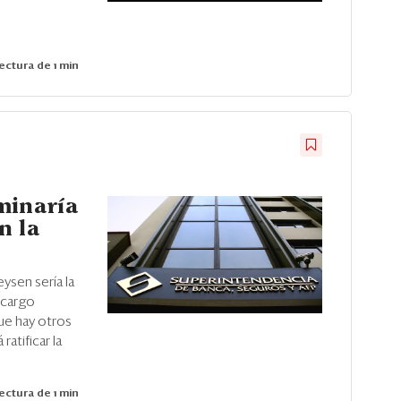
ectura de 1 min
minaría
n la
sen sería la
 cargo
ue hay otros
atificar la
ectura de 1 min