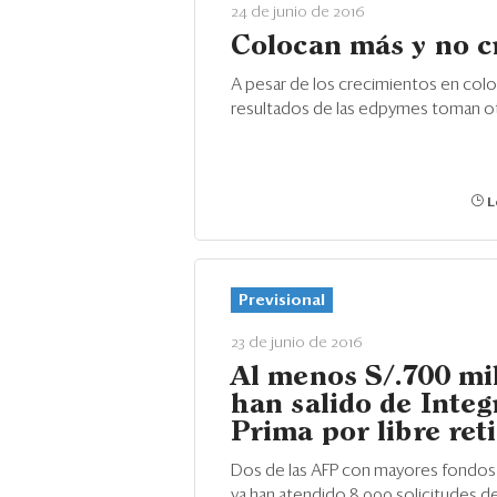
24 de junio de 2016
Colocan más y no c
A pesar de los crecimientos en colo
resultados de las edpymes toman ot
L
Previsional
23 de junio de 2016
Al menos S/.700 mi
han salido de Integ
Prima por libre ret
Dos de las AFP con mayores fondos
ya han atendido 8,000 solicitudes de