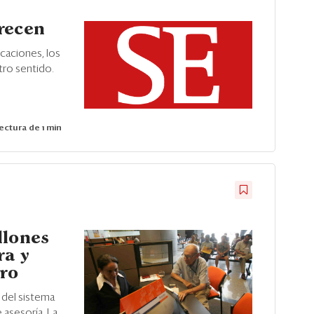
recen
caciones, los
ro sentido.
ectura de 1 min
llones
ra y
iro
 del sistema
 asesoría. La