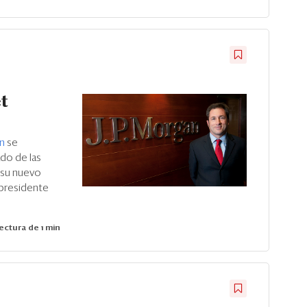
t
an
se
do de las
 su nuevo
u presidente
ectura de 1 min