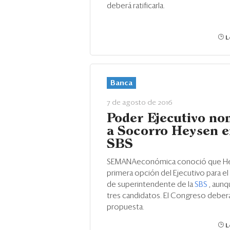
deberá ratificarla.
L
Banca
7 de agosto de 2016
Poder Ejecutivo no
a Socorro Heysen e
SBS
SEMANAeconómica conoció que Hey
primera opción del Ejecutivo para el
de superintendente de la
SBS
, aunq
tres candidatos. El Congreso deberá r
propuesta.
L