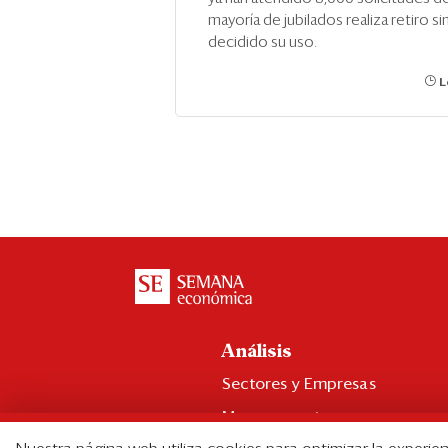
mayoría de jubilados realiza retiro si
decidido su uso.
L
Análisis
Sectores y Empresas
Management