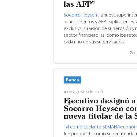
las AFP”
Socorro Heysen
, la nueva superint
banca, seguros y AFP, explica, en est
exclusiva, su visión de supervisión y 
sector financiero, así como los reto
cada uno de sus supervisados
L
Banca
11 de agosto de 2016
Ejecutivo designó a
Socorro Heysen c
nueva titular de la
Tal como adelantó SEMANAeconóm
fue propuesta como superintenden