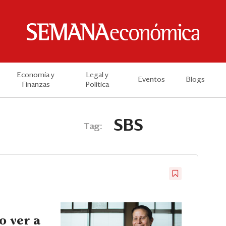
Economía y
Legal y
Eventos
Blogs
Finanzas
Política
SBS
Tag:
o ver a