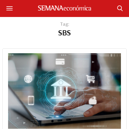
Suscríbase
Tag:
SBS
Iniciar sesión
Portada
¿Qué está pasando?
Sectores y Empresas
Management
Economía y Finanzas
Legal y Política