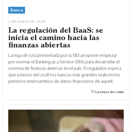
Eventos
Banca
Blogs
7 de marzo de 2026
Ranking CEO
La regulación del BaaS: se
inicia el camino hacia las
Edición Impresa
finanzas abiertas
La hoja de ruta presentada por la SBS propone empezar
por normar el Banking as a Service (SBS) para desarrollar el
sistema de finanzas abiertas en el país. El regulador espera
que a inicios del 2028 los bancos más grandes realicen los
primeros intercambios de datos financieros de aquell...
Lectura de 1 min