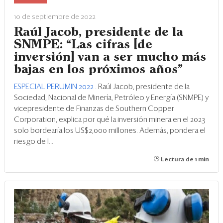
Eventos
10 de septiembre de 2022
Blogs
Raúl Jacob, presidente de la
SNMPE: “Las cifras [de
Ranking CEO
inversión] van a ser mucho más
bajas en los próximos años”
Edición Impresa
ESPECIAL PERUMIN 2022
. Raúl Jacob, presidente de la
Sociedad, Nacional de Minería, Petróleo y Energía (SNMPE) y
vicepresidente de Finanzas de Southern Copper
Corporation, explica por qué la inversión minera en el 2023
solo bordearía los US$2,000 millones. Además, pondera el
riesgo de l...
Lectura de 1 min