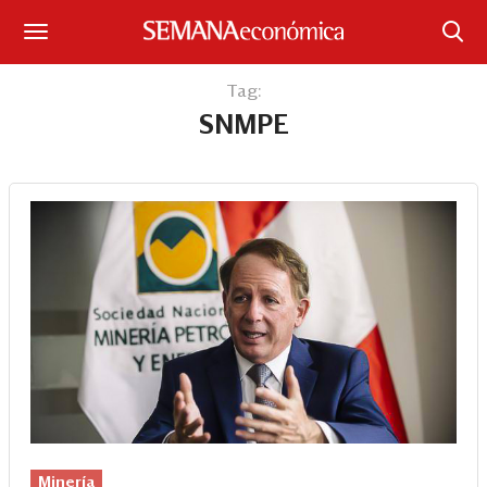
Suscríbase
Tag:
SNMPE
Iniciar sesión
Portada
¿Qué está pasando?
Sectores y Empresas
Management
Economía y Finanzas
Legal y Política
Minería