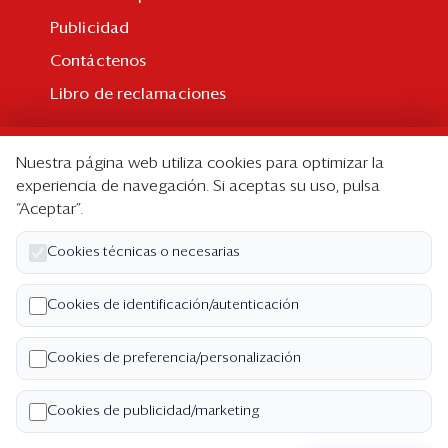
Publicidad
Contáctenos
Libro de reclamaciones
Suscripción
Nuestra página web utiliza cookies para optimizar la
Suscripción individual
experiencia de navegación. Si aceptas su uso, pulsa
“Aceptar”.
Paquetes corporativos
Edición Impresa
Cookies técnicas o necesarias
Nosotros
Cookies de identificación/autenticación
Quiénes somos
Cookies de preferencia/personalización
Código de ética
Términos y Condiciones
Cookies de publicidad/marketing
Política de Privacidad