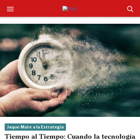
Suscríbase
Iniciar sesión
Portada
¿Qué está pasando?
Sectores y Empresas
Management
Economía y Finanzas
Legal y Política
Jaque Mate a la Estrategia
Tiempo al Tiempo: Cuando la tecnología