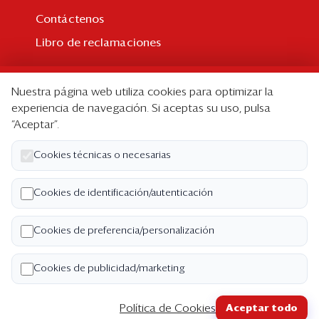
Contáctenos
Libro de reclamaciones
Suscripción
Nuestra página web utiliza cookies para optimizar la
Suscripción individual
experiencia de navegación. Si aceptas su uso, pulsa
“Aceptar”.
Paquetes corporativos
Edición Impresa
Cookies técnicas o necesarias
Nosotros
Cookies de identificación/autenticación
Quiénes somos
Cookies de preferencia/personalización
Código de ética
Términos y Condiciones
Cookies de publicidad/marketing
Política de Privacidad
Política de Cookies
Aceptar todo