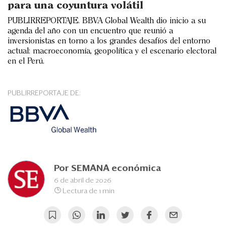
Eventos
para una coyuntura volátil
PUBLIRREPORTAJE. BBVA Global Wealth dio inicio a su
Blogs
agenda del año con un encuentro que reunió a
inversionistas en torno a los grandes desafíos del entorno
Ranking CEO
actual: macroeconomía, geopolítica y el escenario electoral
en el Perú.
Edición Impresa
PUBLIRREPORTAJE DE:
Por
SEMANA económica
6 de abril de 2026
Lectura de 1 min