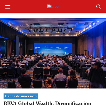
Suscríbase
Iniciar sesión
Portada
¿Qué está pasando?
Sectores y Empresas
Management
Economía y Finanzas
Legal y Política
Banca de inversión
BBVA Global Wealth: Diversificación