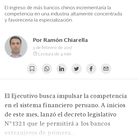
Eventos
El ingreso de más bancos chinos incrementaría la
competencia en una industria altamente concentrada
Blogs
y favorecería la especialización.
Ranking CEO
Por
Ramón Chiarella
Edición Impresa
3 de febrero de 2017
Lectura de 4 min
El Ejecutivo busca impulsar la competencia
en el sistema financiero peruano. A inicios
de este mes, lanzó el decreto legislativo
N°1321 que le permitirá a los bancos
extranjeros de primera...