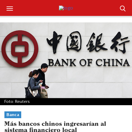
Suscríbase
Iniciar sesión
Portada
¿Qué está pasando?
Sectores y Empresas
Management
Foto: Reuters
Economía y Finanzas
Banca
Legal y Política
Más bancos chinos ingresarían al
sistema financiero local