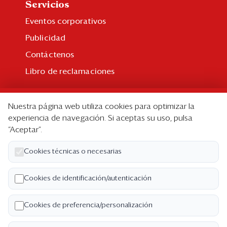
Servicios
Eventos corporativos
Publicidad
Contáctenos
Libro de reclamaciones
Suscripción
Nuestra página web utiliza cookies para optimizar la
Suscripción individual
experiencia de navegación. Si aceptas su uso, pulsa
“Aceptar”.
Paquetes corporativos
Edición Impresa
Cookies técnicas o necesarias
Nosotros
Cookies de identificación/autenticación
Quiénes somos
Cookies de preferencia/personalización
Código de ética
Términos y Condiciones