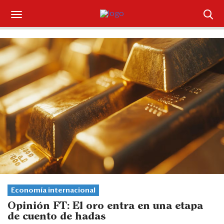
Suscríbase
Iniciar sesión
Portada
¿Qué está pasando?
Sectores y Empresas
Management
Economía y Finanzas
Economía internacional
Legal y Política
Opinión FT: El oro entra en una etapa
de cuento de hadas