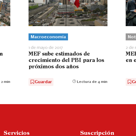
Macroeconomía
Not
1 de mayo de 2017
2 de 
MEF sube estimados de
MEF
n
crecimiento del PBI para los
en 
próximos dos años
Guardar
G
Lectura de 4 min
 2 min
Servicios
Suscripción