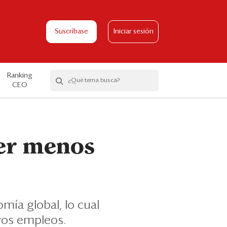
Suscríbase
Iniciar sesión
Ranking
CEO
cer menos
mía global, lo cual
evos empleos.