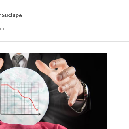
 Suclupe
17
min