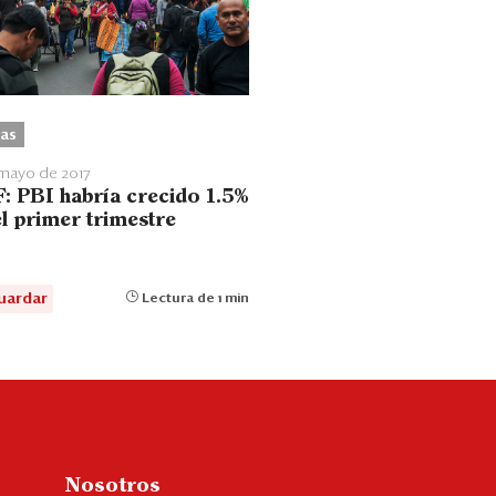
as
mayo de 2017
: PBI habría crecido 1.5%
el primer trimestre
uardar
Lectura de 1 min
Nosotros