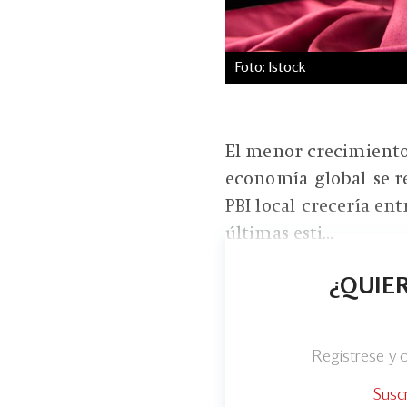
Foto: Istock
El menor crecimiento 
economía global se re
PBI local crecería ent
últimas esti...
¿QUIER
Regístrese y
Susc