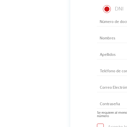
DNI
Se requiere al meno
número
Acepto l