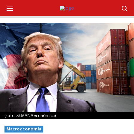
Suscríbase
Iniciar sesión
Portada
¿Qué está pasando?
Sectores y Empresas
Management
Economía y Finanzas
(Foto: SEMANAeconómica)
Legal y Política
Macroeconomía