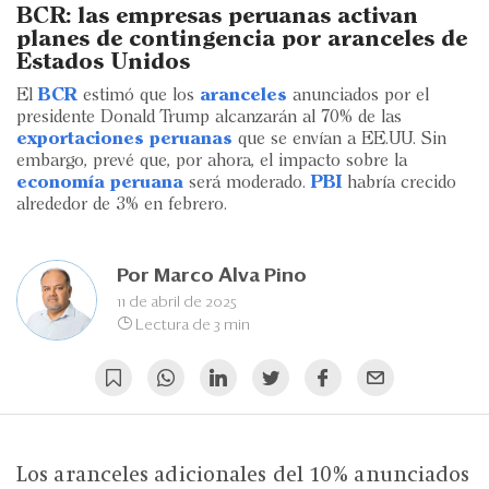
Eventos
BCR: las empresas peruanas activan
planes de contingencia por aranceles de
Blogs
Estados Unidos
El
BCR
estimó que los
aranceles
anunciados por el
Ranking CEO
presidente Donald Trump alcanzarán al 70% de las
exportaciones peruanas
que se envían a EE.UU. Sin
Edición Impresa
embargo, prevé que, por ahora, el impacto sobre la
economía peruana
será moderado.
PBI
habría crecido
alrededor de 3% en febrero.
Por
Marco Alva Pino
11 de abril de 2025
Lectura de 3 min
Los aranceles adicionales del 10% anunciados