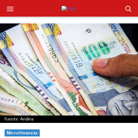
Suscríbase
Iniciar sesión
Portada
¿Qué está pasando?
Sectores y Empresas
Management
Economía y Finanzas
Fuente: Andina
Legal y Política
Microfinanzas