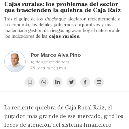
Eventos
Cajas rurales: los problemas del sector
que trascienden la quiebra de Caja Raíz
Blogs
Tras el golpe de los
shocks
que afectaron recientemente a
la economía, los débiles gobiernos corporativos y una
Ranking CEO
inadecuada gestión de riesgos agravan hoy el deterioro de
los indicadores de las
cajas rurales
.
Edición Impresa
Por
Marco Alva Pino
19 de agosto de 2023
Lectura de 3 min
La reciente quiebra de Caja Rural Raíz, el
jugador más grande de ese mercado, giró los
focos de atención del sistema financiero