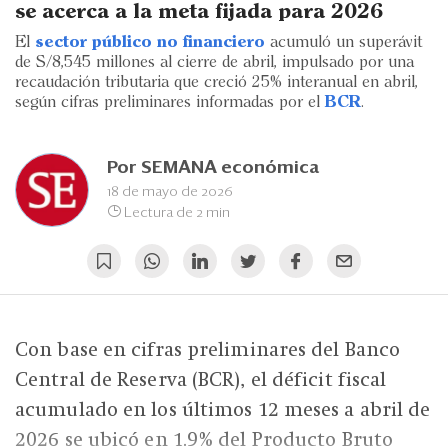
Eventos
se acerca a la meta fijada para 2026
El
sector público no financiero
acumuló un superávit
Blogs
de S/8,545 millones al cierre de abril, impulsado por una
recaudación tributaria que creció 25% interanual en abril,
Ranking CEO
según cifras preliminares informadas por el
BCR
.
Edición Impresa
Por
SEMANA económica
18 de mayo de 2026
Lectura de 2 min
Con base en cifras preliminares del Banco
Central de Reserva (BCR), el déficit fiscal
acumulado en los últimos 12 meses a abril de
2026 se ubicó en 1.9% del Producto Bruto