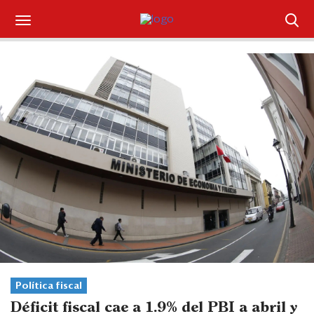
Suscríbase
Iniciar sesión
Portada
¿Qué está pasando?
Sectores y Empresas
Management
Economía y Finanzas
Legal y Política
Política fiscal
Déficit fiscal cae a 1.9% del PBI a abril y