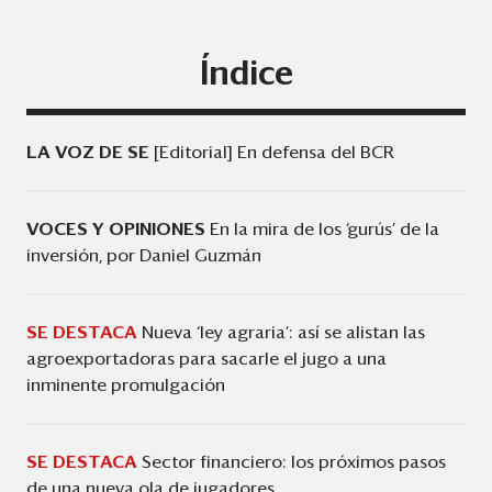
Eventos
Blogs
Índice
Ranking CEO
Edición Impresa
LA VOZ DE SE
[Editorial] En defensa del BCR
VOCES Y OPINIONES
En la mira de los ‘gurús’ de la
inversión, por Daniel Guzmán
SE DESTACA
Nueva ‘ley agraria’: así se alistan las
agroexportadoras para sacarle el jugo a una
inminente promulgación
SE DESTACA
Sector financiero: los próximos pasos
de una nueva ola de jugadores