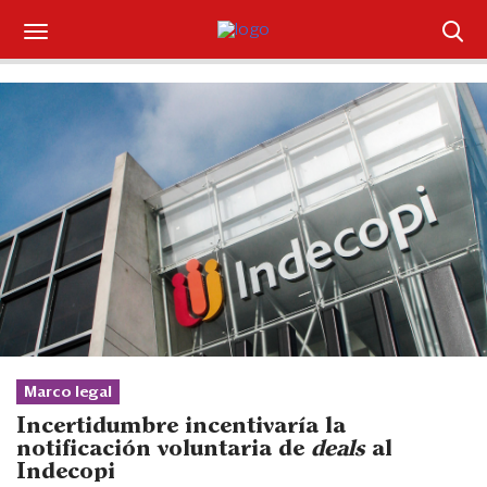
Suscríbase
Iniciar sesión
Portada
¿Qué está pasando?
Sectores y Empresas
Management
Economía y Finanzas
Marco legal
Incertidumbre incentivaría la
Legal y Política
notificación voluntaria de
deals
al
Indecopi