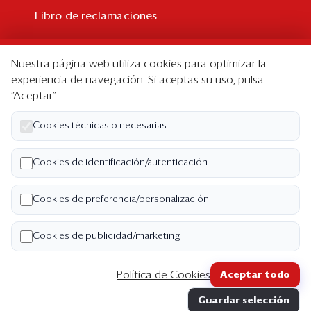
Libro de reclamaciones
Suscripción
Nuestra página web utiliza cookies para optimizar la
Suscripción individual
experiencia de navegación. Si aceptas su uso, pulsa
“Aceptar”.
Paquetes corporativos
Edición Impresa
Cookies técnicas o necesarias
Nosotros
Cookies de identificación/autenticación
Quiénes somos
Cookies de preferencia/personalización
Código de ética
Términos y Condiciones
Cookies de publicidad/marketing
Política de Privacidad
Política de Cookies
Aceptar todo
Copyright ©2026 Semana Económica. Todos los
Guardar selección
derechos reservados