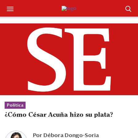
Suscríbase
Iniciar sesión
Portada
¿Qué está pasando?
Sectores y Empresas
Management
Política
Economía y Finanzas
¿Cómo César Acuña hizo su plata?
Legal y Política
Por
Débora Dongo-Soria