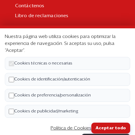
Contáctenos
Libro de reclamaciones
Suscripción
Nuestra página web utiliza cookies para optimizar la
Suscripción individual
experiencia de navegación. Si aceptas su uso, pulsa
“Aceptar”.
Paquetes corporativos
Edición Impresa
Cookies técnicas o necesarias
Nosotros
Cookies de identificación/autenticación
Quiénes somos
Cookies de preferencia/personalización
Código de ética
Términos y Condiciones
Cookies de publicidad/marketing
Política de Privacidad
Política de Cookies
Aceptar todo
Copyright ©2026 Semana Económica. Todos los