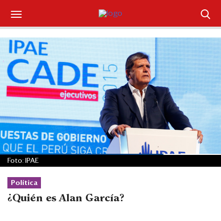
Suscríbase
Iniciar sesión
Portada
¿Qué está pasando?
Sectores y Empresas
Management
Foto: IPAE
Economía y Finanzas
Política
¿Quién es Alan García?
Legal y Política