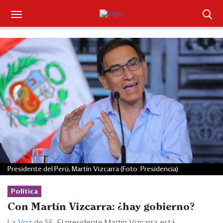
Suscríbase
Iniciar sesión
Portada
¿Qué está pasando?
Sectores y Empresas
Management
Presidente del Perú, Martín Vizcarra (Foto: Presidencia)
Economía y Finanzas
Política
Legal y Política
Con Martín Vizcarra: ¿hay gobierno?
La Voz de SE.
El presidente Martín Vizcarra está