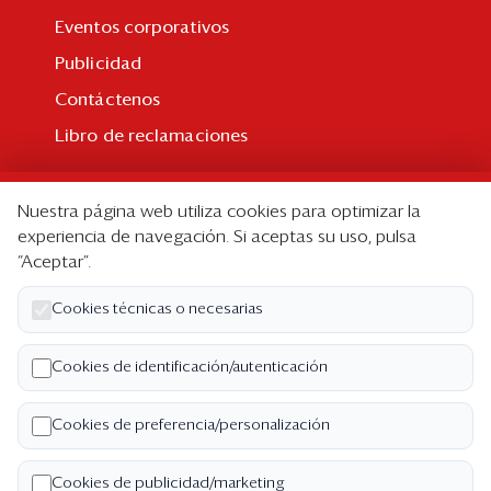
Eventos corporativos
Publicidad
Contáctenos
Libro de reclamaciones
Suscripción
Nuestra página web utiliza cookies para optimizar la
Suscripción individual
experiencia de navegación. Si aceptas su uso, pulsa
“Aceptar”.
Paquetes corporativos
Edición Impresa
Cookies técnicas o necesarias
Nosotros
Cookies de identificación/autenticación
Quiénes somos
Cookies de preferencia/personalización
Código de ética
Términos y Condiciones
Cookies de publicidad/marketing