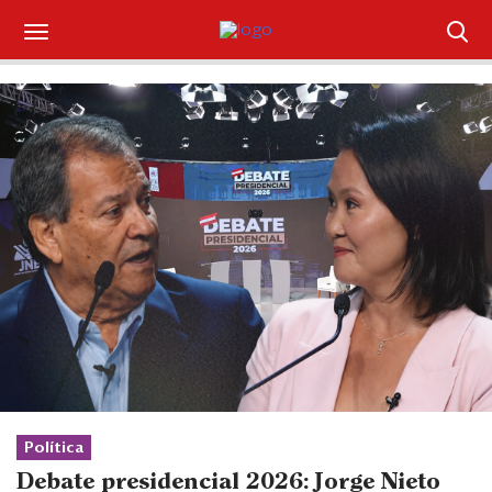
Suscríbase
Iniciar sesión
Portada
¿Qué está pasando?
Sectores y Empresas
Management
Economía y Finanzas
Legal y Política
Política
Debate presidencial 2026: Jorge Nieto