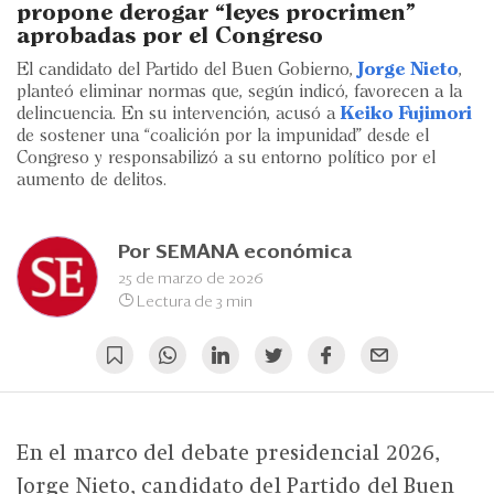
Eventos
propone derogar “leyes procrimen”
aprobadas por el Congreso
Blogs
El candidato del Partido del Buen Gobierno,
Jorge Nieto
,
planteó eliminar normas que, según indicó, favorecen a la
Ranking CEO
delincuencia. En su intervención, acusó a
Keiko Fujimori
de sostener una “coalición por la impunidad” desde el
Edición Impresa
Congreso y responsabilizó a su entorno político por el
aumento de delitos.
Por
SEMANA económica
25 de marzo de 2026
Lectura de 3 min
En el marco del debate presidencial 2026,
Jorge Nieto, candidato del Partido del Buen